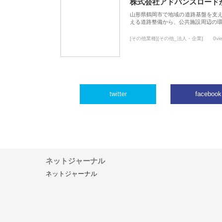
株式会社アドバンスロード
山形県鶴岡市で地域の道路基盤を支
える道路整備から、公共施設周辺の
[その他業種][その他_法人・企業]
0vi
twitter
facebook
ネットジャーナル
ネットジャーナル