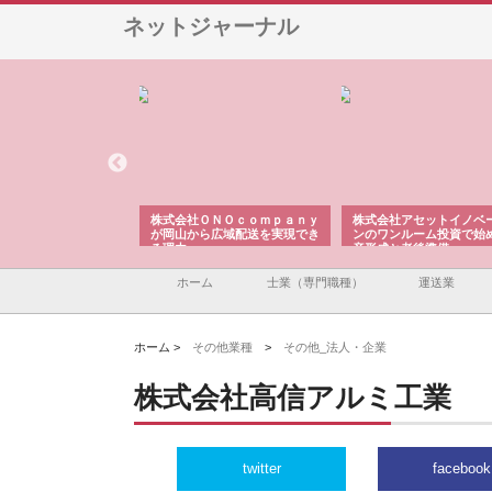
ネットジャーナル
翔栄が草津市で担う建
株式会社ＯＮＯｃｏｍｐａｎｙ
株式会社アセットイノベ
事の現場力と信頼性
が岡山から広域配送を実現でき
ンのワンルーム投資で始
る理由
産形成と老後準備
ホーム
士業（専門職種）
運送業
ホーム >
その他業種
>
その他_法人・企業
株式会社高信アルミ工業
twitter
facebook