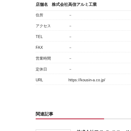
店舗名
株式会社高信アルミ工業
住所
－
アクセス
－
TEL
－
FAX
－
営業時間
－
定休日
－
URL
https://kousin-a.co.jp/
関連記事