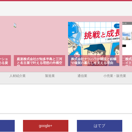
ーショ
庭楽株式会社が知多半島と三河
株式会社ナツハラが建設と鋲螺
株式
める資
と名古屋で叶える理想の外構空
で滋賀の暮らしを支える理由
イト
間
容と
人材紹介業
製造業
通信業
小売業・販売業
google+
はてブ