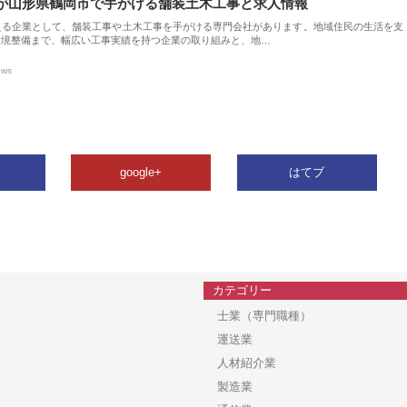
が山形県鶴岡市で手がける舗装土木工事と求人情報
える企業として、舗装工事や土木工事を手がける専門会社があります。地域住民の生活を支
環境整備まで、幅広い工事実績を持つ企業の取り組みと、地…
ews
google+
はてブ
カテゴリー
士業（専門職種）
運送業
人材紹介業
製造業