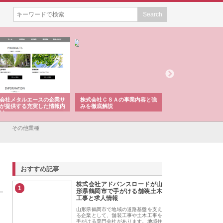
会社メタルエースの企業サ
株式会社ＣＳＡの事業内容と強
株式会社山形道路が
が提供する充実した情報内
みを徹底解説
装工事と土木技術の
は
その他業種
おすすめ記事
株式会社アドバンスロードが山
1
形県鶴岡市で手がける舗装土木
工事と求人情報
山形県鶴岡市で地域の道路基盤を支え
る企業として、舗装工事や土木工事を
手がける専門会社があります。地域住