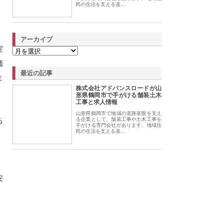
民の生活を支える道…
アーカイブ
実
価
最近の記事
ま
株式会社アドバンスロードが山
形県鶴岡市で手がける舗装土木
工事と求人情報
山形県鶴岡市で地域の道路基盤を支え
る
る企業として、舗装工事や土木工事を
手がける専門会社があります。地域住
民の生活を支える道…
安