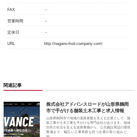
FAX
－
営業時間
－
定休日
－
URL
http://nagano-fruit-company.com/
関連記事
株式会社アドバンスロードが山形県鶴岡
市で手がける舗装土木工事と求人情報
山形県鶴岡市で地域の道路基盤を支える企業として、舗
装工事や土木工事を手がける専門会社があります。地域
住民の生活を支える道路整備から、公共施設周辺の環境
整備まで、幅広い工事実績を持つ企業の取り組みと、
地…