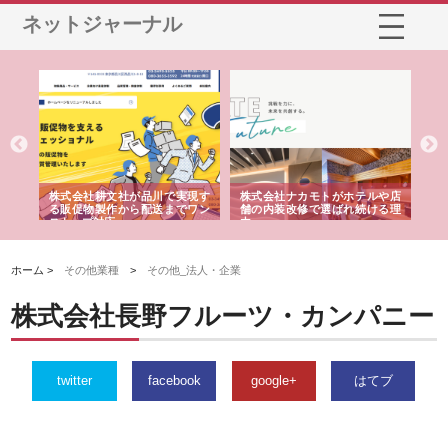
ネットジャーナル
ノー
株式会社耕文社が品川で実現す
株式会社ナカモトがホテルや店
株
の専
る販促物製作から配送までワン
舗の内装改修で選ばれ続ける理
れ
ストップ対応
由
強
ホーム >
その他業種
>
その他_法人・企業
株式会社長野フルーツ・カンパニー
twitter
facebook
google+
はてブ