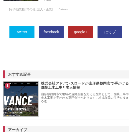
[その他業種][その他_法人・企業]
0views
twitter
facebook
google+
はてブ
おすすめ記事
株式会社アドバンスロードが山形県鶴岡市で手がける
1
舗装土木工事と求人情報
山形県鶴岡市で地域の道路基盤を支える企業として、舗装工事や
土木工事を手がける専門会社があります。地域住民の生活を支え
る道…
アーカイブ