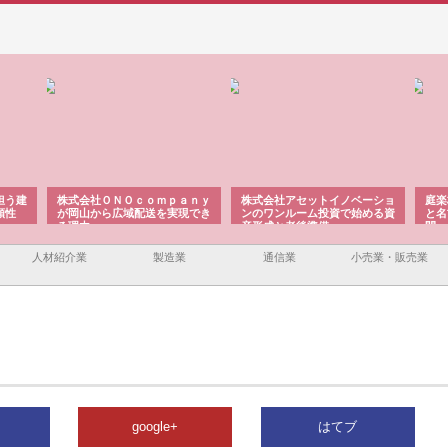
担う建
株式会社ＯＮＯｃｏｍｐａｎｙ
株式会社アセットイノベーショ
庭楽
頼性
が岡山から広域配送を実現でき
ンのワンルーム投資で始める資
と名
る理由
産形成と老後準備
間
人材紹介業
製造業
通信業
小売業・販売業
google+
はてブ