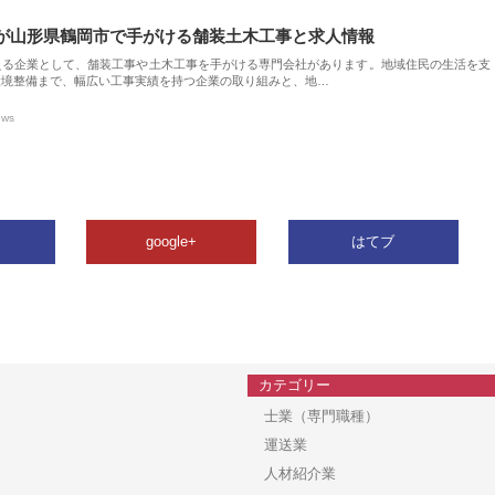
が山形県鶴岡市で手がける舗装土木工事と求人情報
える企業として、舗装工事や土木工事を手がける専門会社があります。地域住民の生活を支
環境整備まで、幅広い工事実績を持つ企業の取り組みと、地…
ews
google+
はてブ
カテゴリー
士業（専門職種）
運送業
人材紹介業