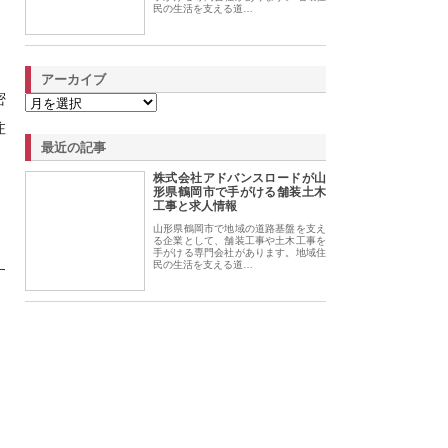
民の生活を支える道…
アーカイブ
密
注
最近の記事
株式会社アドバンスロードが山
形県鶴岡市で手がける舗装土木
工事と求人情報
山形県鶴岡市で地域の道路基盤を支え
、
る企業として、舗装工事や土木工事を
手がける専門会社があります。地域住
民の生活を支える道…
す
、