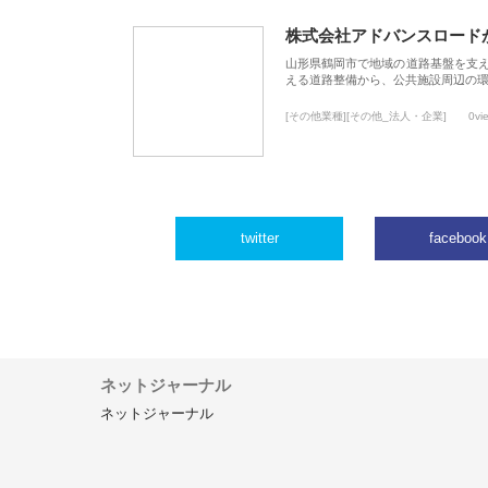
株式会社アドバンスロード
山形県鶴岡市で地域の道路基盤を支
える道路整備から、公共施設周辺の
[その他業種][その他_法人・企業]
0vi
twitter
facebook
ネットジャーナル
ネットジャーナル