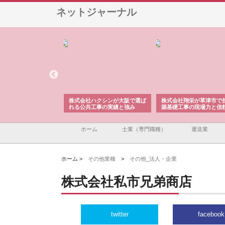
ネットジャーナル
株式会社が印刷会社に
株式会社ハクシンが大阪で選ば
株式会社翔栄が草津市で
紙提案力と供給体制
れる公共工事の実績と強み
築基礎工事の現場力と信
ホーム
士業（専門職種）
運送業
ホーム >
その他業種
>
その他_法人・企業
株式会社私市兄弟商店
twitter
facebook