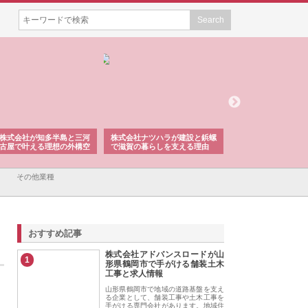
株式会社が知多半島と三河
株式会社ナツハラが建設と鋲螺
株式会社メタルエー
古屋で叶える理想の外構空
で滋賀の暮らしを支える理由
イトが提供する充実
容とは
その他業種
おすすめ記事
株式会社アドバンスロードが山
1
形県鶴岡市で手がける舗装土木
工事と求人情報
山形県鶴岡市で地域の道路基盤を支え
る企業として、舗装工事や土木工事を
手がける専門会社があります。地域住