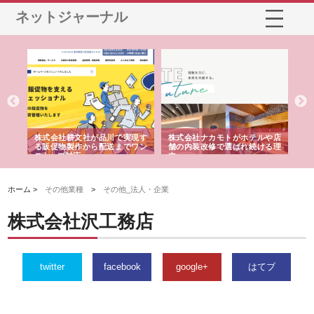
ネットジャーナル
ノー
株式会社耕文社が品川で実現す
株式会社ナカモトがホテルや店
株
の専
る販促物製作から配送までワン
舗の内装改修で選ばれ続ける理
れ
ストップ対応
由
強
ホーム >
その他業種
>
その他_法人・企業
株式会社沢工務店
twitter
facebook
google+
はてブ