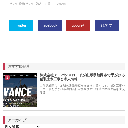
[その他業種][その他_法人・企業]
0views
twitter
facebook
google+
はてブ
おすすめ記事
株式会社アドバンスロードが山形県鶴岡市で手がける
1
舗装土木工事と求人情報
山形県鶴岡市で地域の道路基盤を支える企業として、舗装工事や
土木工事を手がける専門会社があります。地域住民の生活を支え
る道…
アーカイブ