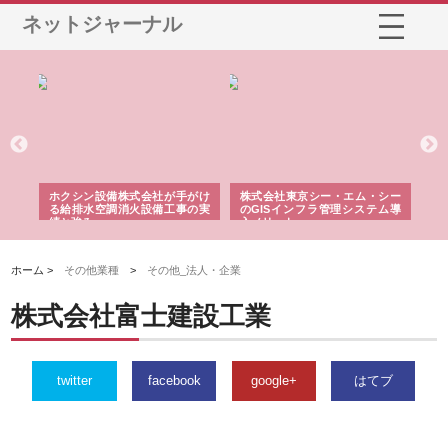
ネットジャーナル
る舗
ホクシン設備株式会社が手がけ
株式会社東京シー・エム・シー
株
る給排水空調消火設備工事の実
のGISインフラ管理システム導
か
績と強み
入メリット
由
ホーム >
その他業種
>
その他_法人・企業
株式会社富士建設工業
twitter
facebook
google+
はてブ