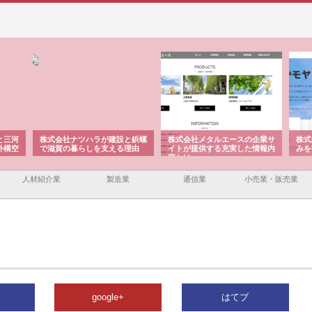
と三河
株式会社ナツハラが建設と鋲螺
株式会社メタルエースの企業サ
株式
外構空
で滋賀の暮らしを支える理由
イトが提供する充実した情報内
みを
容とは
人材紹介業
製造業
通信業
小売業・販売業
google+
はてブ