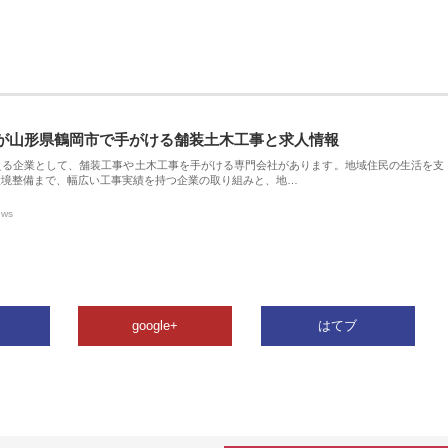
が山形県鶴岡市で手がける舗装土木工事と求人情報
える企業として、舗装工事や土木工事を手がける専門会社があります。地域住民の生活を支
環境整備まで、幅広い工事実績を持つ企業の取り組みと、地…
ews
google+
はてブ