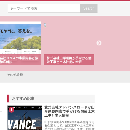
会社ＣＳＡの事業内容と強
株式会社山形道路が手がける舗
ホクシン設備株式会
徹底解説
装工事と土木技術の全容
る給排水空調消火設
績と強み
その他業種
おすすめ記事
株式会社アドバンスロードが山
1
形県鶴岡市で手がける舗装土木
工事と求人情報
山形県鶴岡市で地域の道路基盤を支え
る企業として、舗装工事や土木工事を
手がける専門会社があります。地域住