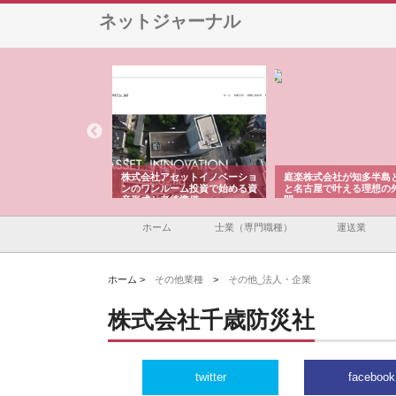
ネットジャーナル
ＯＮＯｃｏｍｐａｎｙ
株式会社アセットイノベーショ
庭楽株式会社が知多半島
ら広域配送を実現でき
ンのワンルーム投資で始める資
と名古屋で叶える理想の
産形成と老後準備
間
ホーム
士業（専門職種）
運送業
ホーム >
その他業種
>
その他_法人・企業
株式会社千歳防災社
twitter
facebook