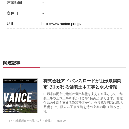
営業時間
－
定休日
－
URL
http://www.meien-pro.jp/
関連記事
株式会社アドバンスロードが山形県鶴岡
市で手がける舗装土木工事と求人情報
山形県鶴岡市で地域の道路基盤を支える企業として、舗
装工事や土木工事を手がける専門会社があります。地域
住民の生活を支える道路整備から、公共施設周辺の環境
整備まで、幅広い工事実績を持つ企業の取り組みと、
地…
[その他業種][その他_法人・企業]
0views