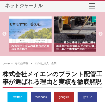
ネットジャーナル
業サ
株式会社ＣＳＡの事業内容と強
株式会社山形道路が手がける舗
ホ
報内
みを徹底解説
装工事と土木技術の全容
る
績
ホーム >
その他業種
>
その他_法人・企業
株式会社メイエンのプラント配管工
事が選ばれる理由と実績を徹底解説
twitter
facebook
google+
はてブ