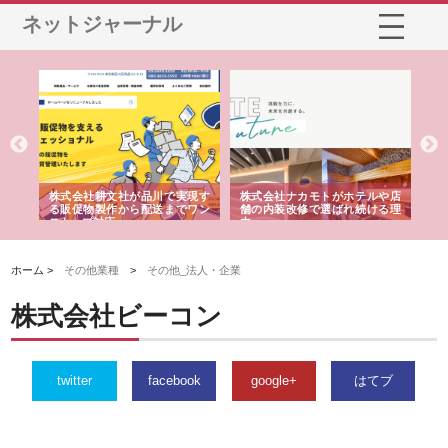
ネットジャーナル
ノー
株式会社耕文社が品川で実現す
株式会社ナカモトがホテルや店
株
の専
る販促物製作から配送までワン
舗の内装改修で選ばれ続ける理
れ
ストップ対応
由
強
ホーム >
その他業種
>
その他_法人・企業
株式会社ビーコン
twitter
facebook
google+
はてブ