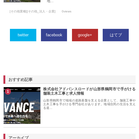
地…
[その他業種][その他_法人・企業]
0views
twitter
facebook
google+
はてブ
おすすめ記事
株式会社アドバンスロードが山形県鶴岡市で手がける
1
舗装土木工事と求人情報
山形県鶴岡市で地域の道路基盤を支える企業として、舗装工事や
土木工事を手がける専門会社があります。地域住民の生活を支え
る道…
アーカイブ