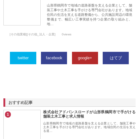
山形県鶴岡市で地域の道路基盤を支える企業として、舗
装工事や土木工事を手がける専門会社があります。地域
住民の生活を支える道路整備から、公共施設周辺の環境
整備まで、幅広い工事実績を持つ企業の取り組みと、
地…
[その他業種][その他_法人・企業]
0views
twitter
facebook
google+
はてブ
おすすめ記事
株式会社アドバンスロードが山形県鶴岡市で手がける
1
舗装土木工事と求人情報
山形県鶴岡市で地域の道路基盤を支える企業として、舗装工事や
土木工事を手がける専門会社があります。地域住民の生活を支え
る道…