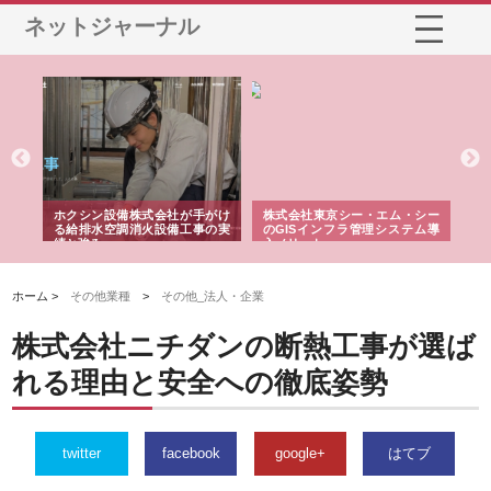
ネットジャーナル
る舗
ホクシン設備株式会社が手がけ
株式会社東京シー・エム・シー
株
る給排水空調消火設備工事の実
のGISインフラ管理システム導
か
績と強み
入メリット
由
ホーム >
その他業種
>
その他_法人・企業
株式会社ニチダンの断熱工事が選ば
れる理由と安全への徹底姿勢
twitter
facebook
google+
はてブ