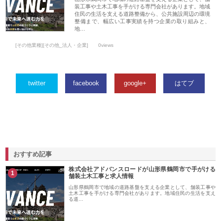
装工事や土木工事を手がける専門会社があります。地域
住民の生活を支える道路整備から、公共施設周辺の環境
整備まで、幅広い工事実績を持つ企業の取り組みと、
地…
[その他業種][その他_法人・企業]
0views
twitter
facebook
google+
はてブ
おすすめ記事
株式会社アドバンスロードが山形県鶴岡市で手がける
1
舗装土木工事と求人情報
山形県鶴岡市で地域の道路基盤を支える企業として、舗装工事や
土木工事を手がける専門会社があります。地域住民の生活を支え
る道…