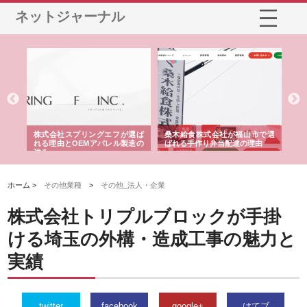
ネットジャーナル
や店
株式会社スプリングエフが選ば
桑木給食株式会社が福山市で選
株
る理
れる理由とOEMアパレル製造の
ばれる手作り弁当配達の理由
れ
強み
ホーム >
その他業種
>
その他_法人・企業
株式会社トリプルブロックが手掛
ける埼玉の外構・造成工事の魅力と
実績
twitter
facebook
google+
はてブ