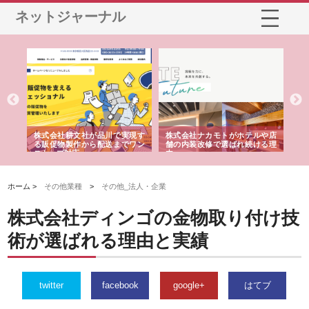
ネットジャーナル
ノー
株式会社耕文社が品川で実現す
株式会社ナカモトがホテルや店
株
の専
る販促物製作から配送までワン
舗の内装改修で選ばれ続ける理
れ
ストップ対応
由
強
ホーム >
その他業種
>
その他_法人・企業
株式会社ディンゴの金物取り付け技
術が選ばれる理由と実績
twitter
facebook
google+
はてブ