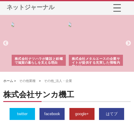
ネットジャーナル
三河
株式会社ナツハラが建設と鋲螺
株式会社メタルエースの企業サ
株
構空
で滋賀の暮らしを支える理由
イトが提供する充実した情報内
み
容とは
ホーム >
その他業種
>
その他_法人・企業
株式会社サンカ機工
twitter
facebook
google+
はてブ