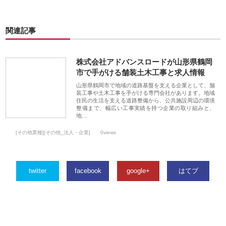
関連記事
株式会社アドバンスロードが山形県鶴岡
市で手がける舗装土木工事と求人情報
山形県鶴岡市で地域の道路基盤を支える企業として、舗
装工事や土木工事を手がける専門会社があります。地域
住民の生活を支える道路整備から、公共施設周辺の環境
整備まで、幅広い工事実績を持つ企業の取り組みと、
地…
[その他業種][その他_法人・企業]
0views
twitter
facebook
google+
はてブ