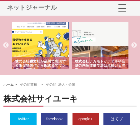
ネットジャーナル
ノー
株式会社耕文社が品川で実現す
株式会社ナカモトがホテルや店
株
の専
る販促物製作から配送までワン
舗の内装改修で選ばれ続ける理
れ
ストップ対応
由
強
ホーム >
その他業種
>
その他_法人・企業
株式会社サイユーキ
twitter
facebook
google+
はてブ