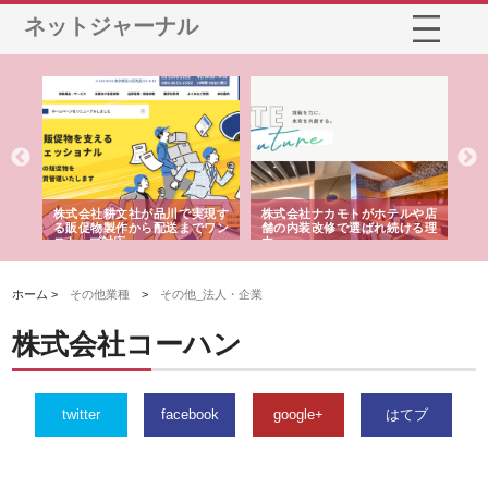
ネットジャーナル
ノー
株式会社耕文社が品川で実現す
株式会社ナカモトがホテルや店
株
の専
る販促物製作から配送までワン
舗の内装改修で選ばれ続ける理
れ
ストップ対応
由
強
ホーム >
その他業種
>
その他_法人・企業
株式会社コーハン
twitter
facebook
google+
はてブ