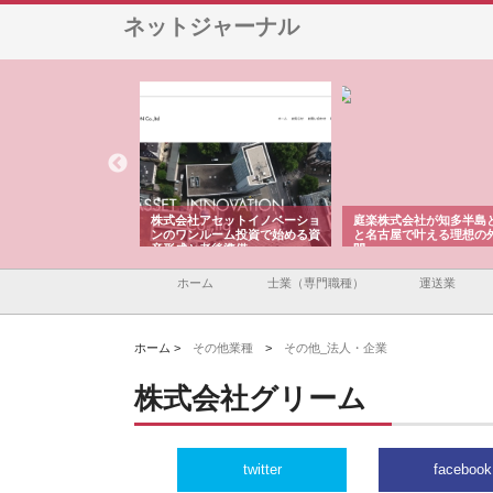
ネットジャーナル
ＯＮＯｃｏｍｐａｎｙ
株式会社アセットイノベーショ
庭楽株式会社が知多半島
ら広域配送を実現でき
ンのワンルーム投資で始める資
と名古屋で叶える理想の
産形成と老後準備
間
ホーム
士業（専門職種）
運送業
ホーム >
その他業種
>
その他_法人・企業
株式会社グリーム
twitter
facebook