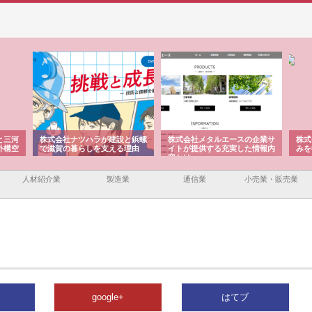
と三河
株式会社ナツハラが建設と鋲螺
株式会社メタルエースの企業サ
株式
外構空
で滋賀の暮らしを支える理由
イトが提供する充実した情報内
みを
容とは
人材紹介業
製造業
通信業
小売業・販売業
google+
はてブ