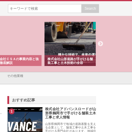
会社ＣＳＡの事業内容と強
株式会社山形道路が手がける舗
ホクシン設備株式会
徹底解説
装工事と土木技術の全容
る給排水空調消火設
績と強み
その他業種
おすすめ記事
株式会社アドバンスロードが山
1
形県鶴岡市で手がける舗装土木
工事と求人情報
山形県鶴岡市で地域の道路基盤を支え
る企業として、舗装工事や土木工事を
手がける専門会社があります。地域住