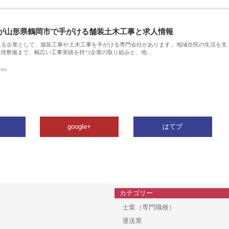
が山形県鶴岡市で手がける舗装土木工事と求人情報
える企業として、舗装工事や土木工事を手がける専門会社があります。地域住民の生活を支
環境整備まで、幅広い工事実績を持つ企業の取り組みと、地…
ews
google+
はてブ
カテゴリー
士業（専門職種）
運送業