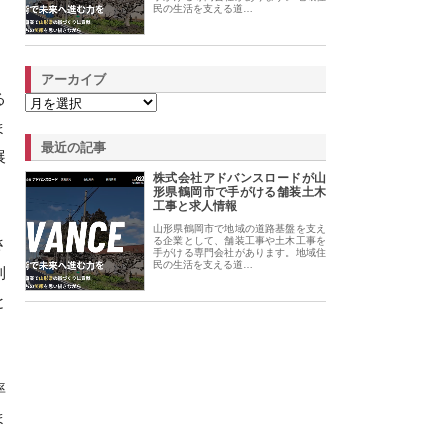
民の生活を支える道…
アーカイブ
る
ま
最近の記事
展
株式会社アドバンスロードが山
形県鶴岡市で手がける舗装土木
工事と求人情報
山形県鶴岡市で地域の道路基盤を支え
さ
る企業として、舗装工事や土木工事を
手がける専門会社があります。地域住
民の生活を支える道…
利
と
率
ま