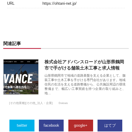
URL
https://ohtani-net.jp/
関連記事
株式会社アドバンスロードが山形県鶴岡
市で手がける舗装土木工事と求人情報
山形県鶴岡市で地域の道路基盤を支える企業として、舗
装工事や土木工事を手がける専門会社があります。地域
住民の生活を支える道路整備から、公共施設周辺の環境
整備まで、幅広い工事実績を持つ企業の取り組みと、
地…
[その他業種][その他_法人・企業]
0views
twitter
facebook
google+
はてブ