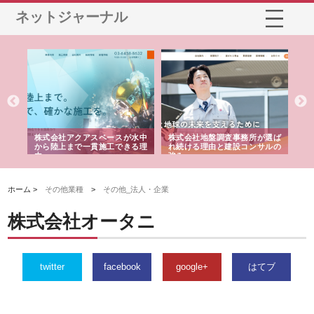
ネットジャーナル
シー
株式会社アクアスペースが水中
株式会社地盤調査事務所が選ば
株
ム導
から陸上まで一貫施工できる理
れ続ける理由と建設コンサルの
ス
由
強み
ホーム >
その他業種
>
その他_法人・企業
株式会社オータニ
twitter
facebook
google+
はてブ