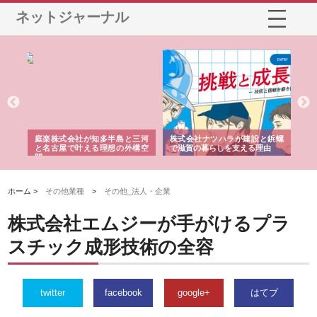
ネットジャーナル
ショ
庭楽株式会社が知多半島と三河
株式会社ナツハラが建設と鋲螺
株
る資
と名古屋で叶える理想の外構空
で滋賀の暮らしを支える理由
イ
間
容
ホーム >
その他業種
>
その他_法人・企業
株式会社エムジーが手がけるプラ
スチック成形技術の全容
twitter
facebook
google+
はてブ