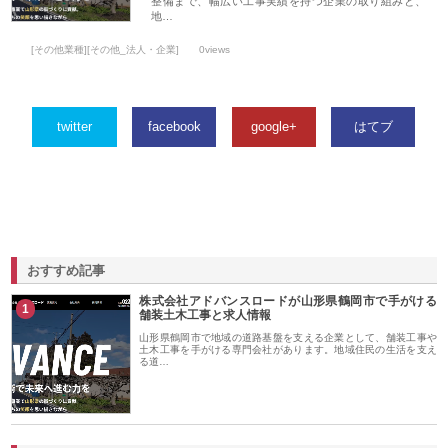
整備まで、幅広い工事実績を持つ企業の取り組みと、
地…
[その他業種][その他_法人・企業]
0views
twitter
facebook
google+
はてブ
おすすめ記事
株式会社アドバンスロードが山形県鶴岡市で手がける
1
舗装土木工事と求人情報
山形県鶴岡市で地域の道路基盤を支える企業として、舗装工事や
土木工事を手がける専門会社があります。地域住民の生活を支え
る道…