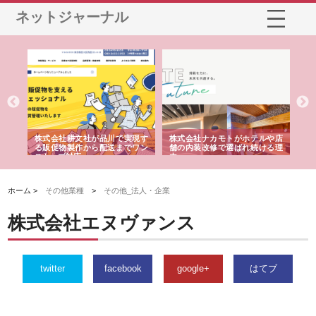
ネットジャーナル
ノー
株式会社耕文社が品川で実現す
株式会社ナカモトがホテルや店
株
の専
る販促物製作から配送までワン
舗の内装改修で選ばれ続ける理
れ
ストップ対応
由
強
ホーム >
その他業種
>
その他_法人・企業
株式会社エヌヴァンス
twitter
facebook
google+
はてブ