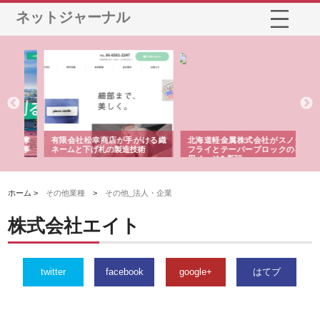
ネットジャーナル
多摩
有限会社松幸商店が手がける織
北海道軽金属株式会社がスノー
株
工事
ネームと下げ札の製造技術
フライとテーパーブロックの専
る
用ページを新設
ス
ホーム >
その他業種
>
その他_法人・企業
株式会社エイト
twitter
facebook
google+
はてブ