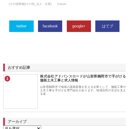
[その他業種][その他_法人・企業]
0views
twitter
facebook
google+
はてブ
おすすめ記事
株式会社アドバンスロードが山形県鶴岡市で手がける
1
舗装土木工事と求人情報
山形県鶴岡市で地域の道路基盤を支える企業として、舗装工事や
土木工事を手がける専門会社があります。地域住民の生活を支え
る道…
アーカイブ