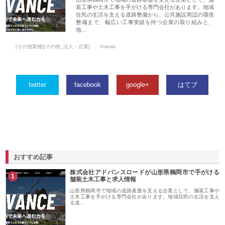
装工事や土木工事を手がける専門会社があります。地域
住民の生活を支える道路整備から、公共施設周辺の環境
整備まで、幅広い工事実績を持つ企業の取り組みと、
地…
[その他業種][その他_法人・企業]
0views
twitter
facebook
google+
はてブ
おすすめ記事
株式会社アドバンスロードが山形県鶴岡市で手がける
1
舗装土木工事と求人情報
山形県鶴岡市で地域の道路基盤を支える企業として、舗装工事や
土木工事を手がける専門会社があります。地域住民の生活を支え
る道…