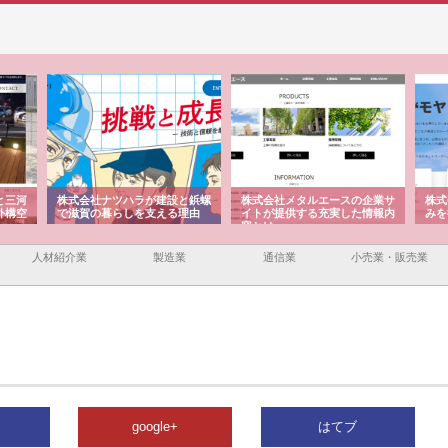
と三河
株式会社ナツハラが建設と鋲螺
株式会社メタルエースの企業サ
株式
外構空
で滋賀の暮らしを支える理由
イトが提供する充実した情報内
みを
容とは
人材紹介業
製造業
通信業
小売業・販売業
google+
はてブ