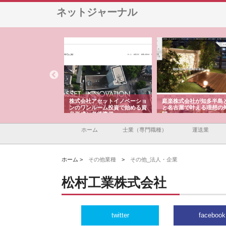
ネットジャーナル
ＯＮＯｃｏｍｐａｎｙ
株式会社アセットイノベーショ
庭楽株式会社が知多半島
ら広域配送を実現でき
ンのワンルーム投資で始める資
と名古屋で叶える理想の
産形成と老後準備
間
ホーム
士業（専門職種）
運送業
ホーム >
その他業種
>
その他_法人・企業
松村工業株式会社
twitter
facebook