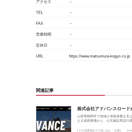
アクセス
－
TEL
－
FAX
－
営業時間
－
定休日
－
URL
https://www.matsumura-kogyo.co.jp
関連記事
株式会社アドバンスロード
山形県鶴岡市で地域の道路基盤を支
える道路整備から、公共施設周辺の
[その他業種][その他_法人・企業]
0vi