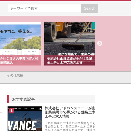
会社ＣＳＡの事業内容と強
株式会社山形道路が手がける舗
ホクシン設備株式会
徹底解説
装工事と土木技術の全容
る給排水空調消火設
績と強み
その他業種
おすすめ記事
株式会社アドバンスロードが山
1
形県鶴岡市で手がける舗装土木
工事と求人情報
山形県鶴岡市で地域の道路基盤を支え
る企業として、舗装工事や土木工事を
手がける専門会社があります。地域住