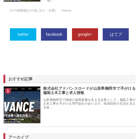
地…
[その他業種][その他_法人・企業]
0views
twitter
facebook
google+
はてブ
おすすめ記事
株式会社アドバンスロードが山形県鶴岡市で手がける
1
舗装土木工事と求人情報
山形県鶴岡市で地域の道路基盤を支える企業として、舗装工事や
土木工事を手がける専門会社があります。地域住民の生活を支え
る道…
アーカイブ