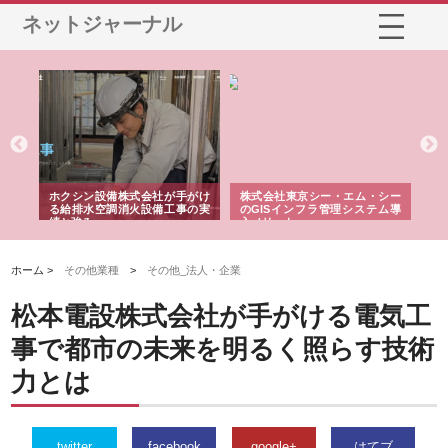
ネットジャーナル
る舗
ホクシン設備株式会社が手がけ
株式会社東京シー・エム・シー
株
る給排水空調消火設備工事の実
のGISインフラ管理システム導
か
績と強み
入メリット
由
ホーム >
その他業種
>
その他_法人・企業
松本電設株式会社が手がける電気工
事で都市の未来を明るく照らす技術
力とは
twitter
facebook
google+
はてブ