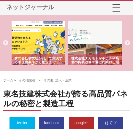
ネットジャーナル
ノー
株式会社耕文社が品川で実現す
株式会社ナカモトがホテルや店
株
の専
る販促物製作から配送までワン
舗の内装改修で選ばれ続ける理
れ
ストップ対応
由
強
ホーム >
その他業種
>
その他_法人・企業
東名技建株式会社が誇る高品質パネ
ルの秘密と製造工程
twitter
facebook
google+
はてブ