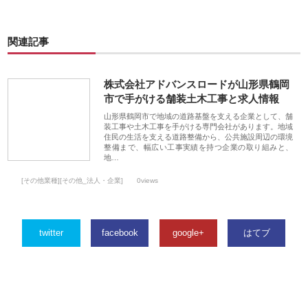
関連記事
株式会社アドバンスロードが山形県鶴岡
市で手がける舗装土木工事と求人情報
山形県鶴岡市で地域の道路基盤を支える企業として、舗
装工事や土木工事を手がける専門会社があります。地域
住民の生活を支える道路整備から、公共施設周辺の環境
整備まで、幅広い工事実績を持つ企業の取り組みと、
地…
[その他業種][その他_法人・企業]
0views
twitter
facebook
google+
はてブ