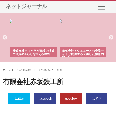
ネットジャーナル
三河
株式会社ナツハラが建設と鋲螺
株式会社メタルエースの企業サ
株
構空
で滋賀の暮らしを支える理由
イトが提供する充実した情報内
み
容とは
ホーム >
その他業種
>
その他_法人・企業
有限会社赤坂鉄工所
twitter
facebook
google+
はてブ