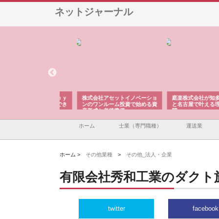
ネットジャーナル
ＯＮＯｃｏｍｐａｎｙ
株式会社アセットイノベーショ
庭楽株式会社が知多半島
ら広域配送を実現でき
ンのワンルーム投資で始める資
と名古屋で叶える理想の
産形成と老後準備
間
ホーム
士業（専門職種）
運送業
ホーム >
その他業種
>
その他_法人・企業
有限会社秀和工業のダクト
twitter
facebook