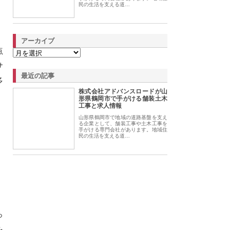
民の生活を支える道…
アーカイブ
点
サ
最近の記事
多
株式会社アドバンスロードが山
形県鶴岡市で手がける舗装土木
工事と求人情報
山形県鶴岡市で地域の道路基盤を支え
る企業として、舗装工事や土木工事を
手がける専門会社があります。地域住
民の生活を支える道…
っ
を