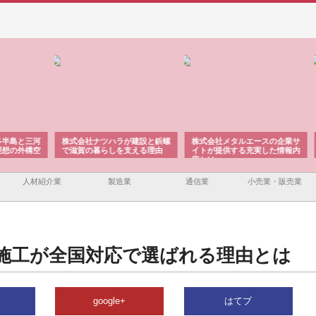
と三河
株式会社ナツハラが建設と鋲螺
株式会社メタルエースの企業サ
株式
外構空
で滋賀の暮らしを支える理由
イトが提供する充実した情報内
みを
容とは
人材紹介業
製造業
通信業
小売業・販売業
施工が全国対応で選ばれる理由とは
google+
はてブ