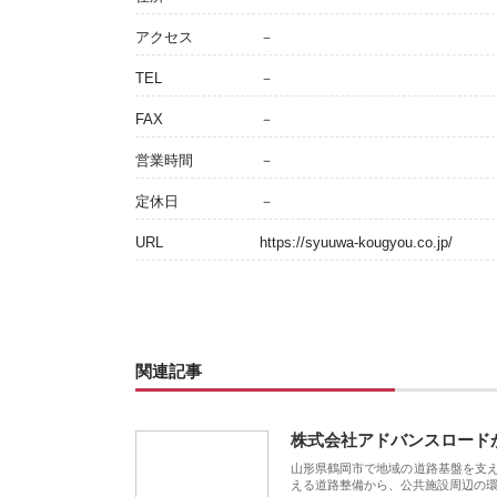
アクセス
－
TEL
－
FAX
－
営業時間
－
定休日
－
URL
https://syuuwa-kougyou.co.jp/
関連記事
株式会社アドバンスロード
山形県鶴岡市で地域の道路基盤を支
える道路整備から、公共施設周辺の