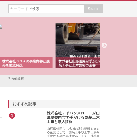
会社ＣＳＡの事業内容と強
株式会社山形道路が手がける舗
ホクシン設備株式会
徹底解説
装工事と土木技術の全容
る給排水空調消火設
績と強み
その他業種
おすすめ記事
株式会社アドバンスロードが山
1
形県鶴岡市で手がける舗装土木
工事と求人情報
山形県鶴岡市で地域の道路基盤を支え
る企業として、舗装工事や土木工事を
手がける専門会社があります。地域住