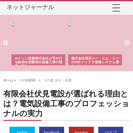
ネットジャーナル
る舗
ホクシン設備株式会社が手がけ
株式会社東京シー・エム・シー
株
る給排水空調消火設備工事の実
のGISインフラ管理システム導
か
績と強み
入メリット
由
ホーム >
その他業種
>
その他_法人・企業
有限会社伏見電設が選ばれる理由と
は？電気設備工事のプロフェッショ
ナルの実力
twitter
facebook
google+
はてブ