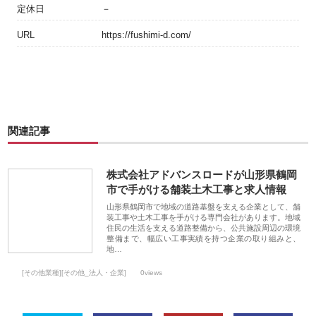
定休日
－
URL
https://fushimi-d.com/
関連記事
株式会社アドバンスロードが山形県鶴岡
市で手がける舗装土木工事と求人情報
山形県鶴岡市で地域の道路基盤を支える企業として、舗
装工事や土木工事を手がける専門会社があります。地域
住民の生活を支える道路整備から、公共施設周辺の環境
整備まで、幅広い工事実績を持つ企業の取り組みと、
地…
[その他業種][その他_法人・企業]
0views