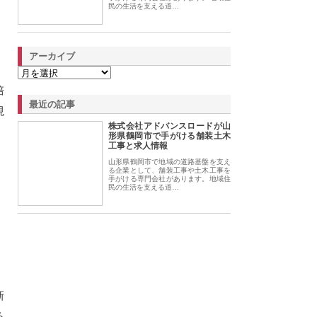
民の生活を支える道…
アーカイブ
、
培
最近の記事
現
株式会社アドバンスロードが山
形県鶴岡市で手がける舗装土木
工事と求人情報
山形県鶴岡市で地域の道路基盤を支え
る企業として、舗装工事や土木工事を
手がける専門会社があります。地域住
民の生活を支える道…
新
る