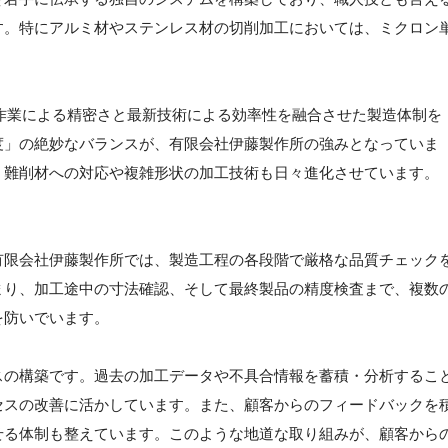
す。特にアルミ材やステンレス材の切削加工においては、ミクロン
作業による精密さと最新技術による効率性を融合させた製造体制を
度」の絶妙なバランスが、有限会社伊藤製作所の強みとなっていま
、難削材への対応や複雑形状の加工技術も日々進化させています。
有限会社伊藤製作所では、製造工程の各段階で厳格な品質チェック
まり、加工途中の寸法確認、そして最終製品の精度検査まで、複数
を防いでいます。
スの構築です。過去の加工データや不具合情報を蓄積・分析するこ
セスの改善に活かしています。また、顧客からのフィードバックを
せる体制も整えています。このような地道な取り組みが、顧客から