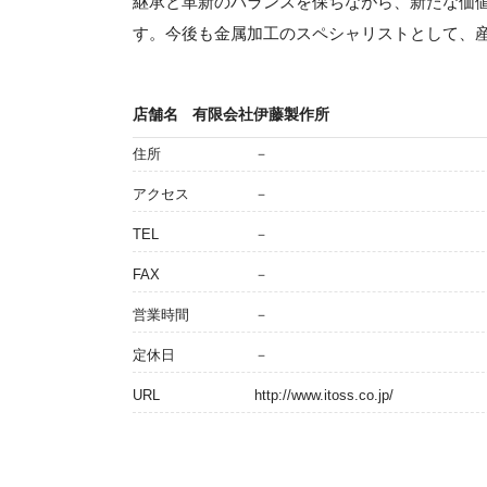
継承と革新のバランスを保ちながら、新たな価
す。今後も金属加工のスペシャリストとして、
店舗名
有限会社伊藤製作所
住所
－
アクセス
－
TEL
－
FAX
－
営業時間
－
定休日
－
URL
http://www.itoss.co.jp/