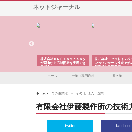
ネットジャーナル
翔栄が草津市で担う建
株式会社ＯＮＯｃｏｍｐａｎｙ
株式会社アセットイノベ
事の現場力と信頼性
が岡山から広域配送を実現でき
ンのワンルーム投資で始
る理由
産形成と老後準備
ホーム
士業（専門職種）
運送業
ホーム >
その他業種
>
その他_法人・企業
有限会社伊藤製作所の技術
twitter
facebook