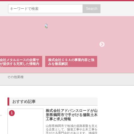
会社メタルエースの企業サ
株式会社ＣＳＡの事業内容と強
株式会社山形道路が
が提供する充実した情報内
みを徹底解説
装工事と土木技術の
は
その他業種
おすすめ記事
株式会社アドバンスロードが山
1
形県鶴岡市で手がける舗装土木
工事と求人情報
山形県鶴岡市で地域の道路基盤を支え
る企業として、舗装工事や土木工事を
手がける専門会社があります。地域住