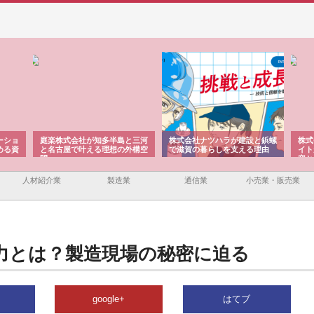
ーショ
庭楽株式会社が知多半島と三河
株式会社ナツハラが建設と鋲螺
株式
める資
と名古屋で叶える理想の外構空
で滋賀の暮らしを支える理由
イト
間
容と
人材紹介業
製造業
通信業
小売業・販売業
力とは？製造現場の秘密に迫る
google+
はてブ