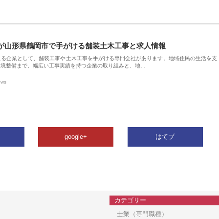
が山形県鶴岡市で手がける舗装土木工事と求人情報
える企業として、舗装工事や土木工事を手がける専門会社があります。地域住民の生活を支
環境整備まで、幅広い工事実績を持つ企業の取り組みと、地…
ews
google+
はてブ
カテゴリー
士業（専門職種）