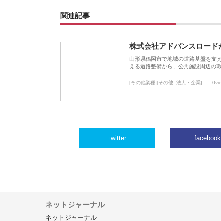
関連記事
株式会社アドバンスロード
山形県鶴岡市で地域の道路基盤を支
える道路整備から、公共施設周辺の
[その他業種][その他_法人・企業]
0vi
twitter
facebook
ネットジャーナル
ネットジャーナル