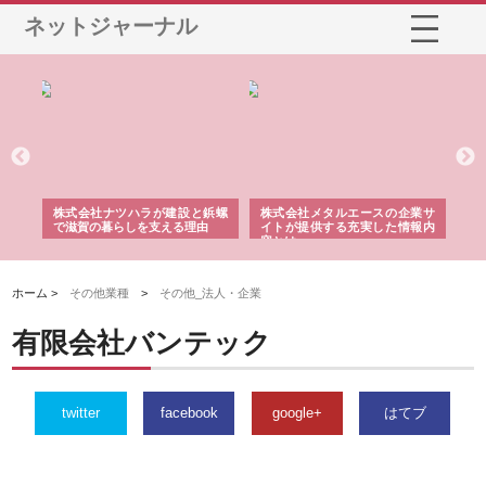
ネットジャーナル
三河
株式会社ナツハラが建設と鋲螺
株式会社メタルエースの企業サ
株
構空
で滋賀の暮らしを支える理由
イトが提供する充実した情報内
み
容とは
ホーム >
その他業種
>
その他_法人・企業
有限会社バンテック
twitter
facebook
google+
はてブ