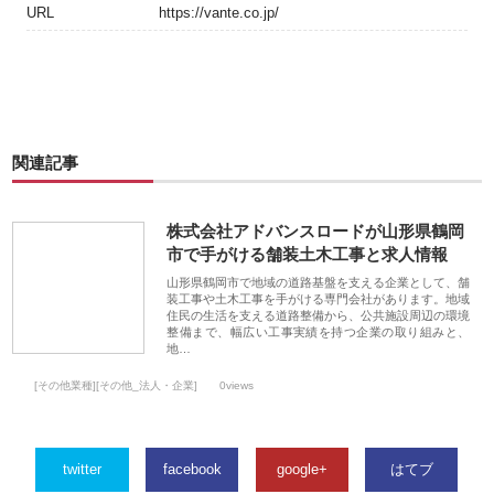
URL
https://vante.co.jp/
関連記事
株式会社アドバンスロードが山形県鶴岡
市で手がける舗装土木工事と求人情報
山形県鶴岡市で地域の道路基盤を支える企業として、舗
装工事や土木工事を手がける専門会社があります。地域
住民の生活を支える道路整備から、公共施設周辺の環境
整備まで、幅広い工事実績を持つ企業の取り組みと、
地…
[その他業種][その他_法人・企業]
0views
twitter
facebook
google+
はてブ