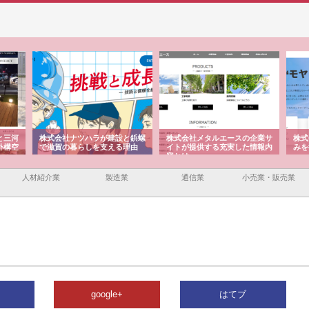
と三河
株式会社ナツハラが建設と鋲螺
株式会社メタルエースの企業サ
株式
外構空
で滋賀の暮らしを支える理由
イトが提供する充実した情報内
みを
容とは
人材紹介業
製造業
通信業
小売業・販売業
google+
はてブ