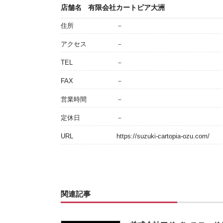
店舗名
有限会社カートピア大洲
住所
－
アクセス
－
TEL
－
FAX
－
営業時間
－
定休日
－
URL
https://suzuki-cartopia-ozu.com/
関連記事