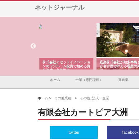
ネットジャーナル
ＯＮＯｃｏｍｐａｎｙ
株式会社アセットイノベーショ
庭楽株式会社が知多半島
ら広域配送を実現でき
ンのワンルーム投資で始める資
と名古屋で叶える理想の
産形成と老後準備
間
ホーム
士業（専門職種）
運送業
ホーム >
その他業種
>
その他_法人・企業
有限会社カートピア大洲
twitter
facebook