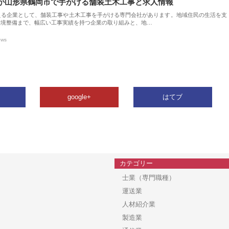
が山形県鶴岡市で手がける舗装土木工事と求人情報
える企業として、舗装工事や土木工事を手がける専門会社があります。地域住民の生活を支
環境整備まで、幅広い工事実績を持つ企業の取り組みと、地…
ews
google+
はてブ
カテゴリー
士業（専門職種）
運送業
人材紹介業
製造業