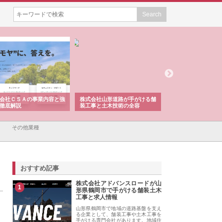
会社ＣＳＡの事業内容と強
株式会社山形道路が手がける舗
ホクシン設備株式会
徹底解説
装工事と土木技術の全容
る給排水空調消火設
績と強み
その他業種
おすすめ記事
株式会社アドバンスロードが山
1
形県鶴岡市で手がける舗装土木
工事と求人情報
山形県鶴岡市で地域の道路基盤を支え
る企業として、舗装工事や土木工事を
手がける専門会社があります。地域住