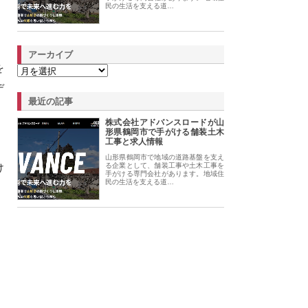
民の生活を支える道…
アーカイブ
を
デ
最近の記事
株式会社アドバンスロードが山
形県鶴岡市で手がける舗装土木
工事と求人情報
山形県鶴岡市で地域の道路基盤を支え
け
る企業として、舗装工事や土木工事を
手がける専門会社があります。地域住
民の生活を支える道…
、