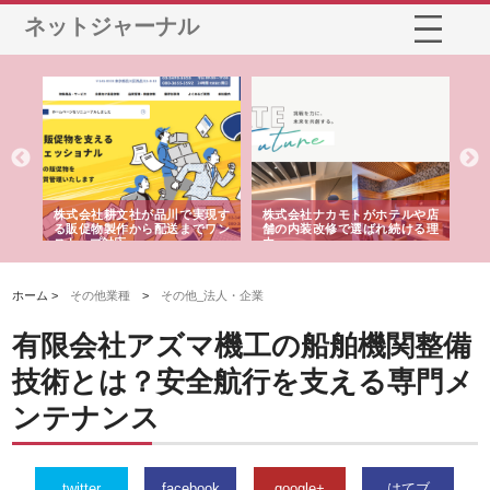
ネットジャーナル
ノー
株式会社耕文社が品川で実現す
株式会社ナカモトがホテルや店
株
の専
る販促物製作から配送までワン
舗の内装改修で選ばれ続ける理
れ
ストップ対応
由
強
ホーム >
その他業種
>
その他_法人・企業
有限会社アズマ機工の船舶機関整備
技術とは？安全航行を支える専門メ
ンテナンス
twitter
facebook
google+
はてブ