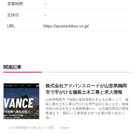
営業時間
－
定休日
－
URL
https://azuma-kikou.co.jp/
関連記事
株式会社アドバンスロードが山形県鶴岡
市で手がける舗装土木工事と求人情報
山形県鶴岡市で地域の道路基盤を支える企業として、舗
装工事や土木工事を手がける専門会社があります。地域
住民の生活を支える道路整備から、公共施設周辺の環境
整備まで、幅広い工事実績を持つ企業の取り組みと、
地…
[その他業種][その他_法人・企業]
0views