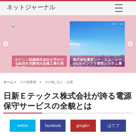
ネットジャーナル
る舗
ホクシン設備株式会社が手がけ
株式会社東京シー・エム・シー
株
る給排水空調消火設備工事の実
のGISインフラ管理システム導
か
績と強み
入メリット
由
ホーム >
その他業種
>
その他_法人・企業
日新Ｅテックス株式会社が誇る電源
保守サービスの全貌とは
twitter
facebook
google+
はてブ