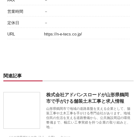
FAX
－
営業時間
－
定休日
－
URL
https://n-e-tecs.co.jp/
関連記事
株式会社アドバンスロードが山形県鶴岡
市で手がける舗装土木工事と求人情報
山形県鶴岡市で地域の道路基盤を支える企業として、舗
装工事や土木工事を手がける専門会社があります。地域
住民の生活を支える道路整備から、公共施設周辺の環境
整備まで、幅広い工事実績を持つ企業の取り組みと、
地…