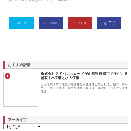
[その他業種][その他_法人・企業]
0views
twitter
facebook
google+
はてブ
おすすめ記事
株式会社アドバンスロードが山形県鶴岡市で手がける
1
舗装土木工事と求人情報
山形県鶴岡市で地域の道路基盤を支える企業として、舗装工事や
土木工事を手がける専門会社があります。地域住民の生活を支え
る道…
アーカイブ