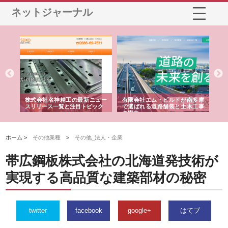
ネットジャーナル
選ば
株式会社名神精工の最新ニュー
有限会社エム・ビルドが南多摩
有
ルの
スリリース一覧と注目トピック
で選ばれる道路舗装と土木工事
ネ
の実力
ホーム >
その他業種
>
その他_法人・企業
帯広鋼板株式会社の北海道発技術が
実現する高品質な建築部材の秘密
twitter
facebook
google+
はてブ