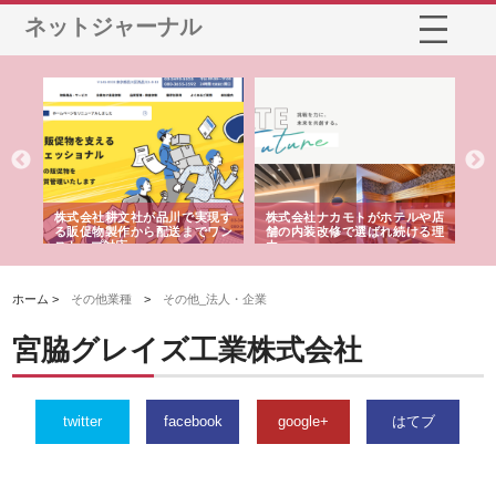
ネットジャーナル
ノー
株式会社耕文社が品川で実現す
株式会社ナカモトがホテルや店
株
の専
る販促物製作から配送までワン
舗の内装改修で選ばれ続ける理
れ
ストップ対応
由
強
ホーム >
その他業種
>
その他_法人・企業
宮脇グレイズ工業株式会社
twitter
facebook
google+
はてブ