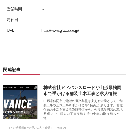
営業時間
－
定休日
－
URL
http://www.glaze.co.jp/
関連記事
株式会社アドバンスロードが山形県鶴岡
市で手がける舗装土木工事と求人情報
山形県鶴岡市で地域の道路基盤を支える企業として、舗
装工事や土木工事を手がける専門会社があります。地域
住民の生活を支える道路整備から、公共施設周辺の環境
整備まで、幅広い工事実績を持つ企業の取り組みと、
地…
[その他業種][その他_法人・企業]
0views