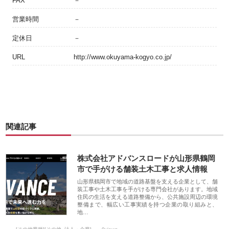
FAX
－
営業時間
－
定休日
－
URL
http://www.okuyama-kogyo.co.jp/
関連記事
株式会社アドバンスロードが山形県鶴岡
市で手がける舗装土木工事と求人情報
山形県鶴岡市で地域の道路基盤を支える企業として、舗
装工事や土木工事を手がける専門会社があります。地域
住民の生活を支える道路整備から、公共施設周辺の環境
整備まで、幅広い工事実績を持つ企業の取り組みと、
地…