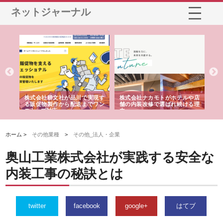
ネットジャーナル
ノー
株式会社耕文社が品川で実現す
株式会社ナカモトがホテルや店
株
の専
る販促物製作から配送までワン
舗の内装改修で選ばれ続ける理
れ
ストップ対応
由
強
ホーム >
その他業種
>
その他_法人・企業
奥山工業株式会社が実践する安全な
内装工事の秘訣とは
twitter
facebook
google+
はてブ