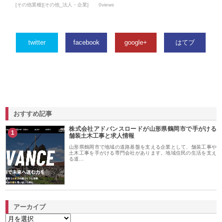
[その他業種][その他_法人・企業]
0views
twitter
facebook
google+
はてブ
おすすめ記事
株式会社アドバンスロードが山形県鶴岡市で手がける
1
舗装土木工事と求人情報
山形県鶴岡市で地域の道路基盤を支える企業として、舗装工事や
土木工事を手がける専門会社があります。地域住民の生活を支え
る道…
アーカイブ