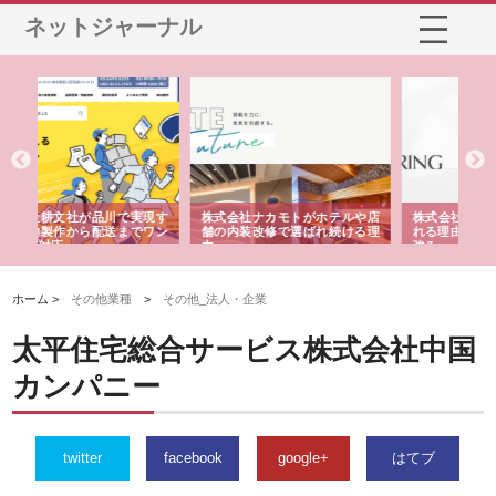
ネットジャーナル
や店
株式会社スプリングエフが選ば
桑木給食株式会社が福山市で選
株
る理
れる理由とOEMアパレル製造の
ばれる手作り弁当配達の理由
れ
強み
ホーム >
その他業種
>
その他_法人・企業
太平住宅総合サービス株式会社中国
カンパニー
twitter
facebook
google+
はてブ