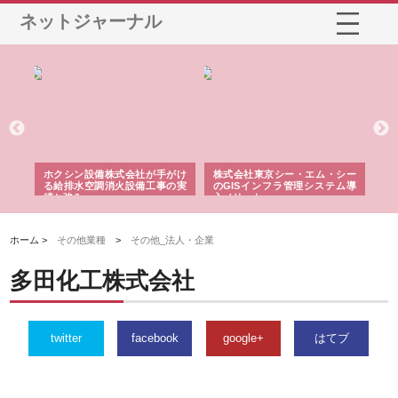
ネットジャーナル
る舗
ホクシン設備株式会社が手がけ
株式会社東京シー・エム・シー
株
る給排水空調消火設備工事の実
のGISインフラ管理システム導
か
績と強み
入メリット
由
ホーム >
その他業種
>
その他_法人・企業
多田化工株式会社
twitter
facebook
google+
はてブ