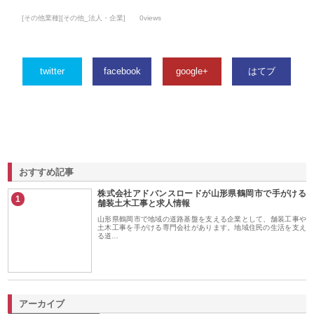
[その他業種][その他_法人・企業]
0views
twitter
facebook
google+
はてブ
おすすめ記事
株式会社アドバンスロードが山形県鶴岡市で手がける
1
舗装土木工事と求人情報
山形県鶴岡市で地域の道路基盤を支える企業として、舗装工事や
土木工事を手がける専門会社があります。地域住民の生活を支え
る道…
アーカイブ