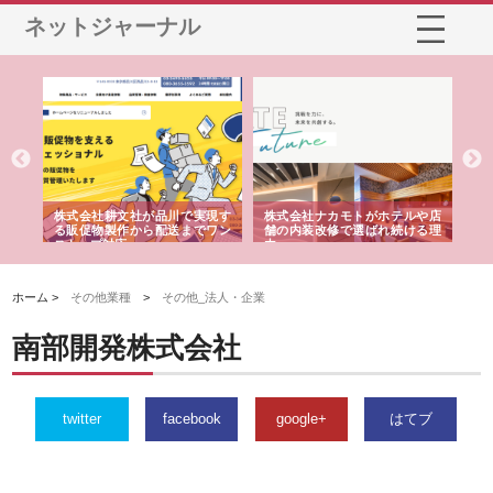
ネットジャーナル
ノー
株式会社耕文社が品川で実現す
株式会社ナカモトがホテルや店
株
の専
る販促物製作から配送までワン
舗の内装改修で選ばれ続ける理
れ
ストップ対応
由
強
ホーム >
その他業種
>
その他_法人・企業
南部開発株式会社
twitter
facebook
google+
はてブ