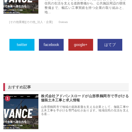
住民の生活を支える道路整備から、公共施設周辺の環境
整備まで、幅広い工事実績を持つ企業の取り組みと、
地…
[その他業種][その他_法人・企業]
0views
twitter
facebook
google+
はてブ
おすすめ記事
株式会社アドバンスロードが山形県鶴岡市で手がける
1
舗装土木工事と求人情報
山形県鶴岡市で地域の道路基盤を支える企業として、舗装工事や
土木工事を手がける専門会社があります。地域住民の生活を支え
る道…