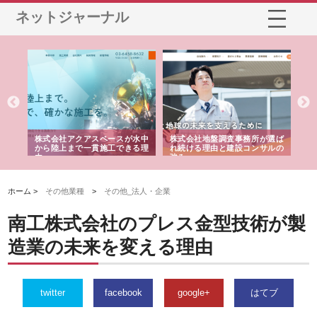
ネットジャーナル
シー
株式会社アクアスペースが水中
株式会社地盤調査事務所が選ば
株
ム導
から陸上まで一貫施工できる理
れ続ける理由と建設コンサルの
ス
由
強み
ホーム >
その他業種
>
その他_法人・企業
南工株式会社のプレス金型技術が製
造業の未来を変える理由
twitter
facebook
google+
はてブ