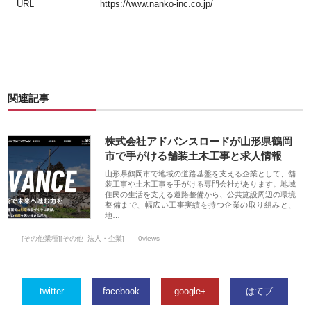
URL
https://www.nanko-inc.co.jp/
関連記事
株式会社アドバンスロードが山形県鶴岡
市で手がける舗装土木工事と求人情報
山形県鶴岡市で地域の道路基盤を支える企業として、舗
装工事や土木工事を手がける専門会社があります。地域
住民の生活を支える道路整備から、公共施設周辺の環境
整備まで、幅広い工事実績を持つ企業の取り組みと、
地…
[その他業種][その他_法人・企業]
0views
twitter
facebook
google+
はてブ