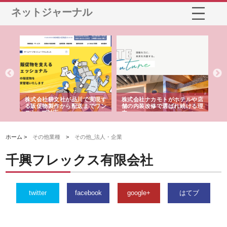
ネットジャーナル
ノー
株式会社耕文社が品川で実現す
株式会社ナカモトがホテルや店
株
の専
る販促物製作から配送までワン
舗の内装改修で選ばれ続ける理
れ
ストップ対応
由
強
ホーム >
その他業種
>
その他_法人・企業
千興フレックス有限会社
twitter
facebook
google+
はてブ