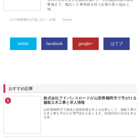
整備まで、幅広い工事実績を持つ企業の取り組みと、
地…
[その他業種][その他_法人・企業]
0views
twitter
facebook
google+
はてブ
おすすめ記事
株式会社アドバンスロードが山形県鶴岡市で手がける
1
舗装土木工事と求人情報
山形県鶴岡市で地域の道路基盤を支える企業として、舗装工事や
土木工事を手がける専門会社があります。地域住民の生活を支え
る道…