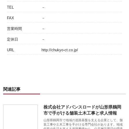
TEL
－
FAX
－
営業時間
－
定休日
－
URL
http://chukyo-ct.co.jp/
関連記事
株式会社アドバンスロードが山形県鶴岡
市で手がける舗装土木工事と求人情報
山形県鶴岡市で地域の道路基盤を支える企業として、舗
装工事や土木工事を手がける専門会社があります。地域
住民の生活を支える道路整備から、公共施設周辺の環境