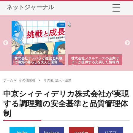
ネットジャーナル
三河
株式会社ナツハラが建設と鋲螺
株式会社メタルエースの企業サ
株
構空
で滋賀の暮らしを支える理由
イトが提供する充実した情報内
み
容とは
ホーム >
その他業種
>
その他_法人・企業
中京シィティデリカ株式会社が実現
する調理麺の安全基準と品質管理体
制
twitter
facebook
google+
はてブ