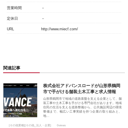
営業時間
－
定休日
－
URL
http://www.miecf.com/
関連記事
株式会社アドバンスロードが山形県鶴岡
市で手がける舗装土木工事と求人情報
山形県鶴岡市で地域の道路基盤を支える企業として、舗
装工事や土木工事を手がける専門会社があります。地域
住民の生活を支える道路整備から、公共施設周辺の環境
整備まで、幅広い工事実績を持つ企業の取り組みと、
地…
[その他業種][その他_法人・企業]
0views