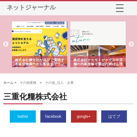
ネットジャーナル
ノー
株式会社耕文社が品川で実現す
株式会社ナカモトがホテルや店
株
の専
る販促物製作から配送までワン
舗の内装改修で選ばれ続ける理
れ
ストップ対応
由
強
ホーム >
その他業種
>
その他_法人・企業
三重化糧株式会社
twitter
facebook
google+
はてブ