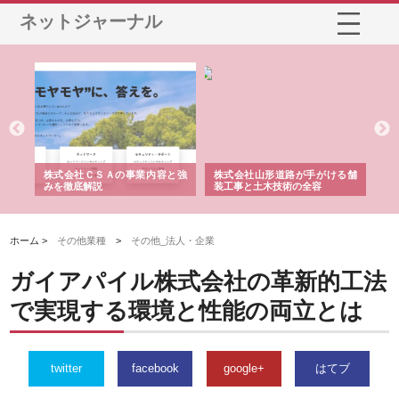
ネットジャーナル
業サ
株式会社ＣＳＡの事業内容と強
株式会社山形道路が手がける舗
ホ
報内
みを徹底解説
装工事と土木技術の全容
る
績
ホーム >
その他業種
>
その他_法人・企業
ガイアパイル株式会社の革新的工法
で実現する環境と性能の両立とは
twitter
facebook
google+
はてブ