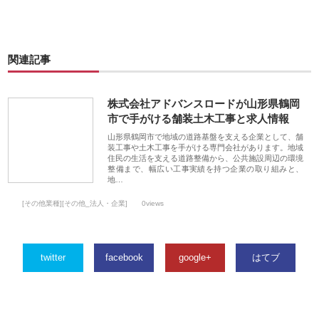
関連記事
株式会社アドバンスロードが山形県鶴岡
市で手がける舗装土木工事と求人情報
山形県鶴岡市で地域の道路基盤を支える企業として、舗
装工事や土木工事を手がける専門会社があります。地域
住民の生活を支える道路整備から、公共施設周辺の環境
整備まで、幅広い工事実績を持つ企業の取り組みと、
地…
[その他業種][その他_法人・企業]
0views
twitter
facebook
google+
はてブ