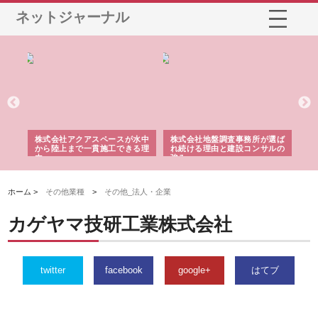
ネットジャーナル
シー
株式会社アクアスペースが水中
株式会社地盤調査事務所が選ば
株
ム導
から陸上まで一貫施工できる理
れ続ける理由と建設コンサルの
ス
由
強み
ホーム >
その他業種
>
その他_法人・企業
カゲヤマ技研工業株式会社
twitter
facebook
google+
はてブ