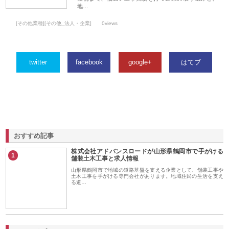
地…
[その他業種][その他_法人・企業]
0views
twitter
facebook
google+
はてブ
おすすめ記事
株式会社アドバンスロードが山形県鶴岡市で手がける
1
舗装土木工事と求人情報
山形県鶴岡市で地域の道路基盤を支える企業として、舗装工事や
土木工事を手がける専門会社があります。地域住民の生活を支え
る道…