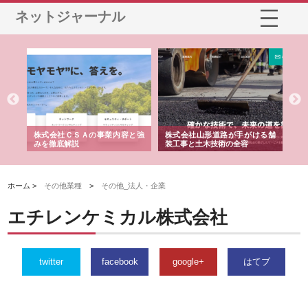
ネットジャーナル
業サ
株式会社ＣＳＡの事業内容と強
株式会社山形道路が手がける舗
ホ
報内
みを徹底解説
装工事と土木技術の全容
る
績
ホーム >
その他業種
>
その他_法人・企業
エチレンケミカル株式会社
twitter
facebook
google+
はてブ