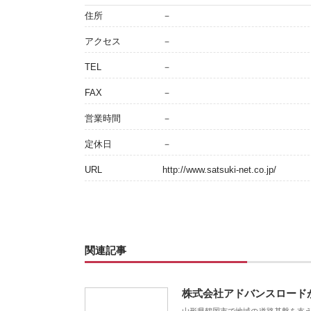
住所
－
アクセス
－
TEL
－
FAX
－
営業時間
－
定休日
－
URL
http://www.satsuki-net.co.jp/
関連記事
株式会社アドバンスロード
山形県鶴岡市で地域の道路基盤を支