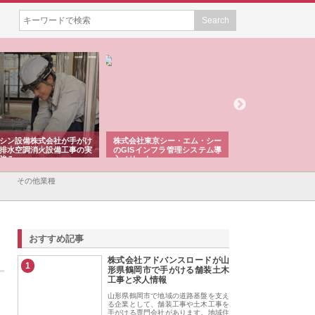
シン設備株式会社が手がけ
株式会社東京シー・エム・シー
株式会社アクアスペ
排水空調消火設備工事の実
のGISインフラ管理システム導
から陸上まで一貫施
強み
入メリット
由
その他業種
おすすめ記事
株式会社アドバンスロードが山
1
形県鶴岡市で手がける舗装土木
工事と求人情報
山形県鶴岡市で地域の道路基盤を支え
る企業として、舗装工事や土木工事を
手がける専門会社があります。地域住