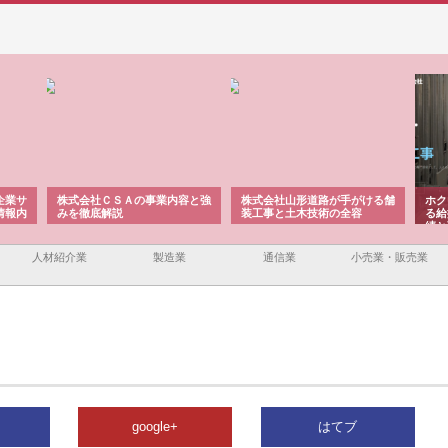
企業サ
株式会社ＣＳＡの事業内容と強
株式会社山形道路が手がける舗
ホク
情報内
みを徹底解説
装工事と土木技術の全容
る給
績と
人材紹介業
製造業
通信業
小売業・販売業
google+
はてブ