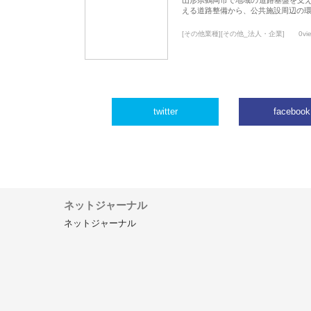
える道路整備から、公共施設周辺の
[その他業種][その他_法人・企業]
0vi
twitter
facebook
ネットジャーナル
ネットジャーナル