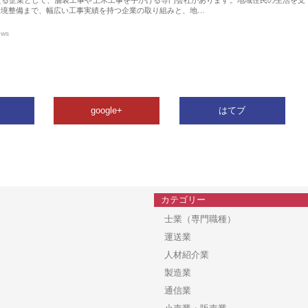
環境整備まで、幅広い工事実績を持つ企業の取り組みと、地…
ews
google+
はてブ
カテゴリー
士業（専門職種）
運送業
人材紹介業
製造業
通信業