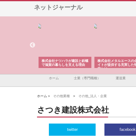
ネットジャーナル
会社が知多半島と三河
株式会社ナツハラが建設と鋲螺
株式会社メタルエースの
で叶える理想の外構空
で滋賀の暮らしを支える理由
イトが提供する充実した
容とは
ホーム
士業（専門職種）
運送業
ホーム >
その他業種
>
その他_法人・企業
さつき建設株式会社
twitter
facebook