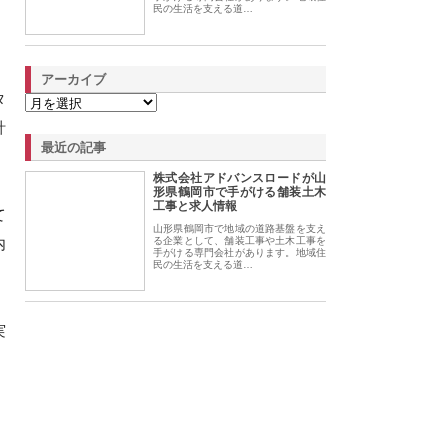
民の生活を支える道…
アーカイブ
タ
計
最近の記事
株式会社アドバンスロードが山
形県鶴岡市で手がける舗装土木
工事と求人情報
て
山形県鶴岡市で地域の道路基盤を支え
内
る企業として、舗装工事や土木工事を
手がける専門会社があります。地域住
民の生活を支える道…
実