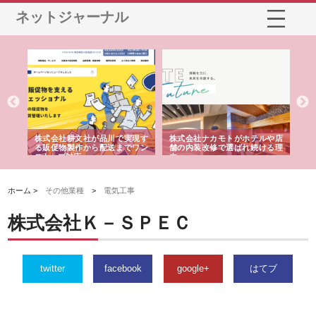
ネットジャーナル
ノー
株式会社耕文社が品川で実現す
株式会社ナカモトがホテルや店
株
の専
る販促物製作から配送までワン
舗の内装改修で選ばれ続ける理
れ
ストップ対応
由
強
ホーム >
その他業種
>
電気工事
株式会社Ｋ－ＳＰＥＣ
twitter
facebook
google+
はてブ