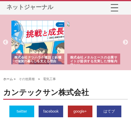
ネットジャーナル
三河
株式会社ナツハラが建設と鋲螺
株式会社メタルエースの企業サ
株
構空
で滋賀の暮らしを支える理由
イトが提供する充実した情報内
み
容とは
ホーム >
その他業種
>
電気工事
カンテックサン株式会社
twitter
facebook
google+
はてブ