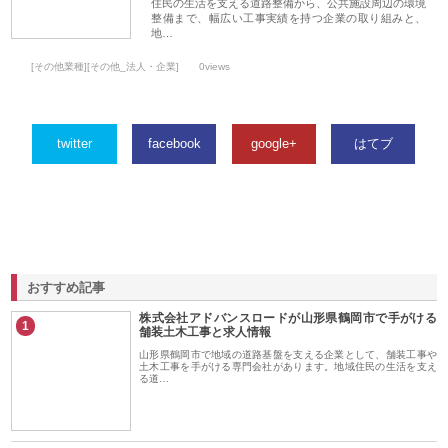
住民の生活を支える道路整備から、公共施設周辺の環境
整備まで、幅広い工事実績を持つ企業の取り組みと、
地…
[その他業種][その他_法人・企業]
0views
twitter
facebook
google+
はてブ
おすすめ記事
株式会社アドバンスロードが山形県鶴岡市で手がける
1
舗装土木工事と求人情報
山形県鶴岡市で地域の道路基盤を支える企業として、舗装工事や
土木工事を手がける専門会社があります。地域住民の生活を支え
る道…